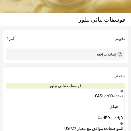
فوسفات ثنائي تبلور
تقييم
أكثر
إضافة مراجعة
وصف
فوسفات ثنائي
تبلور
CAS:
7789-77-7
هيكل
:
المواصفات
:
يتوافق مع
معيار
USP27
.