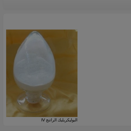
البوليكريليك الراتنج Ⅳ