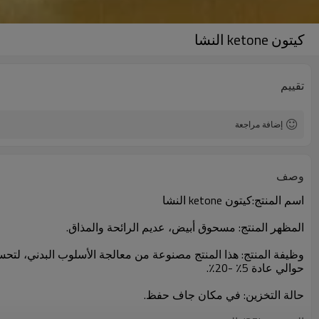
كيتون ketone النشا
تقييم
إضافة مراجعة
وصف
اسم المنتج
:
كيتون ketone
النشا
المظهر
المنتج
: مسحوق أبيض
،
عديم الرائحة و
المذاق.
وظيفة
المنتج
:
هذا المنتج مصنوعة
من
معالجة
الأسلوب
البدني
، لتحس
حوالي
عادة
5٪ -20٪
.
حالة
التخزين
: في
مكان جاف
حفظ
.