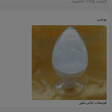
التعبئة
:
25kg/
الحقيبة.
يوصي
فوسفات ثنائي تبلور