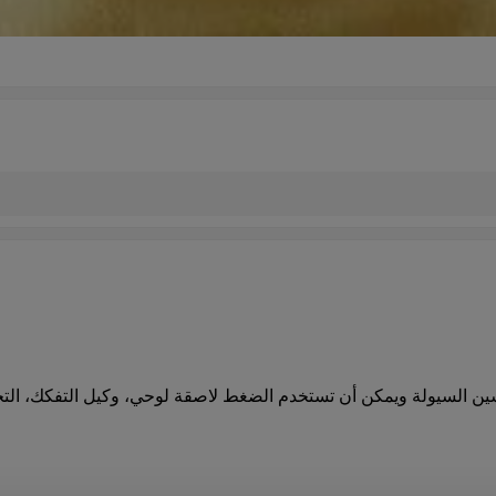
ين
السيولة
و
يمكن
أن تستخدم
الضغط
ل
اصقة
لوحي،
وكيل
التفكك
،
الت