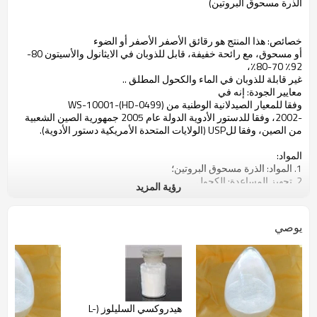
الذرة
مسحوق البروتين
)
خصائص
: هذا المنتج هو
رقائق
الأصفر
الأصفر
أو الضوء
أو
مسحوق
،
مع
رائحة
خفيفة
، قابل للذوبان
في
الايثانول
والأسيتون
80-
،
70-80٪
٪
92
غير قابلة للذوبان
في الماء
والكحول
المطلق
..
معايير الجودة:
إنه
في
و
فقا للمعيار
الصيدلانية الوطنية
من
)
0499
HD-
(
-
10001
WS-
-2002
،
وفقا لل
دستور الأدوية
الدولة
عام 2005
جمهورية الصين الشعبية
من
الصين، و
فقا لل
USP
(
الولايات المتحدة الأمريكية
دستور الأدوية
)
.
المواد
:
1.
المواد
:
الذرة
مسحوق
البروتين
؛
2.
تجهيز
المساعدة:
الكحول.
رؤية المزيد
الخصائص
:
1،
هذا المنتج هو
رقائق
الأصفر
الأصفر أو
الضوء،
أو
الأصفر أو
ضوء
أصفر
مسحوق
المسألة
،
مع
لمعان
؛
عديم الرائحة
والمذاق
؛
قابل للذوبان في
يوصي
الايثانول
والأسيتون
80-92
٪
70-80٪
،
غير قابلة للذوبان
في الماء
والكحول
المطلق
.
2،
الرطوبة
=
8.0٪
التعبئة
:
حزمة
الداخلية
هو
طبقتين
كيس من البلاستيك
PE
،
مع
ورقة مربع
كما
حزمة
الخارجية.
صافي
وزن
هو
10KG/box
.
معايير الجودة
:
وفقا لل
دستور الأدوية
الدولة لسنة 2010
هيدروكسي السليلوز (L-
لجمهورية
الصين