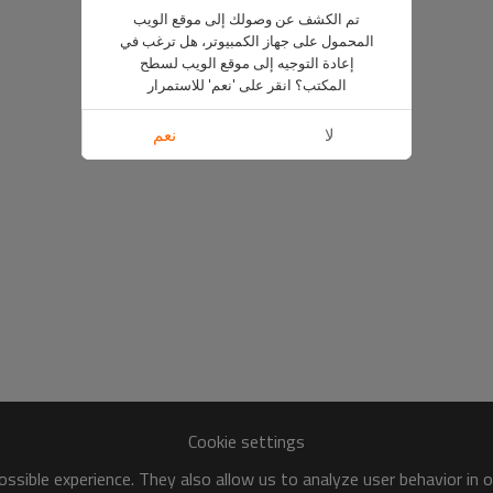
تم الكشف عن وصولك إلى موقع الويب
المحمول على جهاز الكمبيوتر، هل ترغب في
إعادة التوجيه إلى موقع الويب لسطح
المكتب؟ انقر على 'نعم' للاستمرار
لا
نعم
Cookie settings
ssible experience. They also allow us to analyze user behavior in 