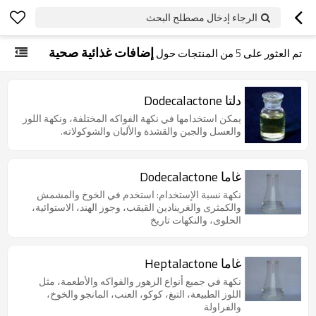
الرجاء إدخال مصطلح البحث
إضافات غذائية صحية
تم العثور على
5
من المنتجات حول
دلتا Dodecalactone
يمكن استخدامها في نكهة الفواكه المختلفة، ونكهة اللوز
والعسل والجبن والقشدة والألبان والشوكولاته.
غاما Dodecalactone
نكهة نسبة الإستخدام: استخدم في الخوخ والمشمش
والكمثرى والغرينادين القيقب، وجوز الهند، الاستوائية،
الحلوى، والنكهات تاريخ
غاما Heptalactone
نكهة في جميع أنواع الزهور والفواكه والأطعمة، مثل
اللوز الطبيعة، التبغ، كوكو، العنب، المانجو والخوخ،
والفراولة